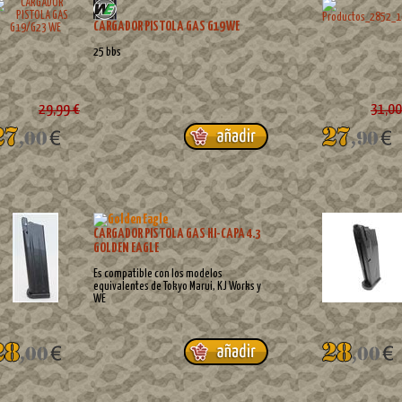
CARGADOR PISTOLA GAS G19 WE
25 bbs
29,99 €
31,00
CARGADOR PISTOLA GAS HI-CAPA 4.3
GOLDEN EAGLE
Es compatible con los modelos
equivalentes de Tokyo Marui, KJ Works y
WE