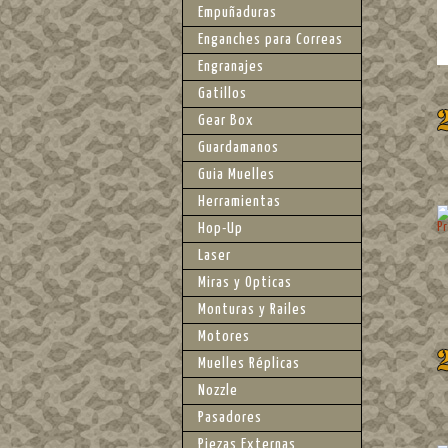
Empuñaduras
Enganches para Correas
Engranajes
Gatillos
Gear Box
Guardamanos
Guia Muelles
Herramientas
Hop-Up
Laser
Miras y Opticas
Monturas y Railes
Motores
Muelles Réplicas
Nozzle
Pasadores
Piezas Externas