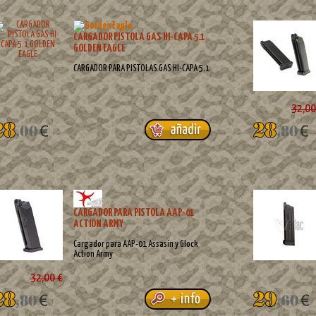
CARGADOR PISTOLA GAS HI-CAPA 5.1
GOLDEN EAGLE
CARGADOR PARA PISTOLAS GAS HI-CAPA 5.1
32,00
CARGADOR PARA PISTOLA AAP-01
ACTION ARMY
Cargador para AAP-01 Assasin y Glock
Action Army
32,00 €