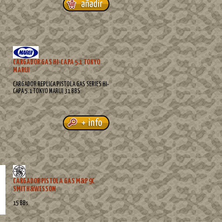
CARGADOR GAS HI-CAPA 5.1 TOKYO
MARUI
CARGADOR REPLICA PISTOLA GAS SERIES HI-
CAPA 5.1 TOKYO MARUI 31 BBS
CARGADOR PISTOLA GAS M&P 9C
SMITH&WESSON
15 BBs