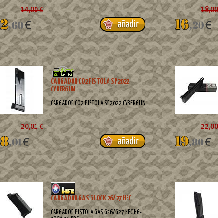
14,00 €
18,00
CARGADOR CO2 PISTOLA SP2022
CYBERGUN
CARGADOR CO2 PISTOLA SP2022 CYBERGUN
20,01 €
22,00
CARGADOR GAS GLOCK 26/27 HFC
CARGADOR PISTOLA GAS G26/G27 HFC HG-