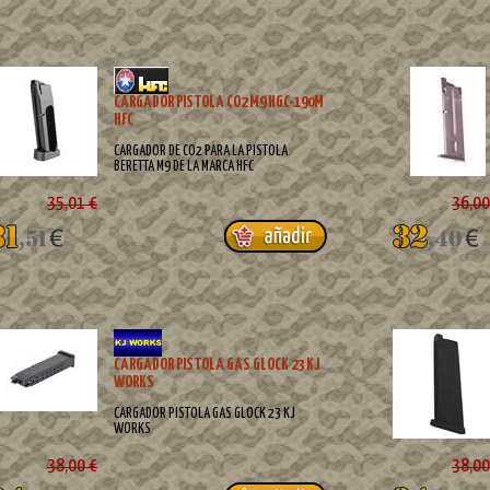
CARGADOR PISTOLA CO2 M9 HGC-190M
HFC
CARGADOR DE CO2 PARA LA PISTOLA
BERETTA M9 DE LA MARCA HFC
35,01 €
36,00
CARGADOR PISTOLA GAS GLOCK 23 KJ
WORKS
CARGADOR PISTOLA GAS GLOCK 23 KJ
WORKS
38,00 €
38,00