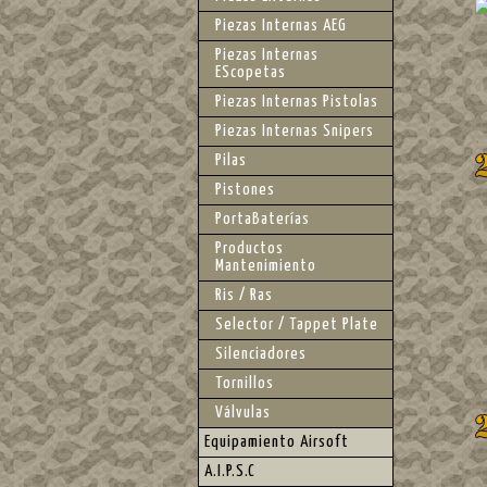
Piezas Internas AEG
Piezas Internas
EScopetas
Piezas Internas Pistolas
Piezas Internas Snipers
Pilas
Pistones
PortaBaterías
Productos
Mantenimiento
Ris / Ras
Selector / Tappet Plate
Silenciadores
Tornillos
Válvulas
Equipamiento Airsoft
A.I.P.S.C