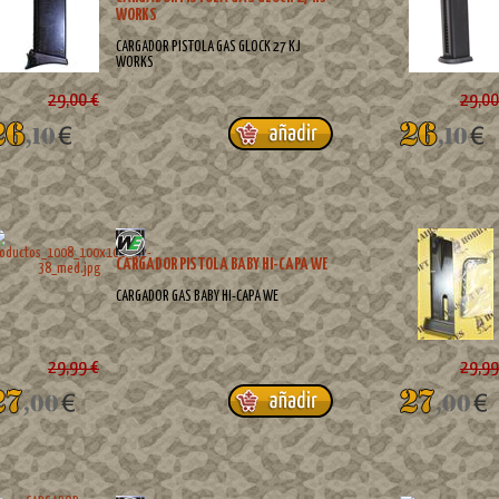
WORKS
CARGADOR PISTOLA GAS GLOCK 27 KJ
WORKS
29,00 €
29,00
CARGADOR PISTOLA BABY HI-CAPA WE
CARGADOR GAS BABY HI-CAPA WE
29,99 €
29,99