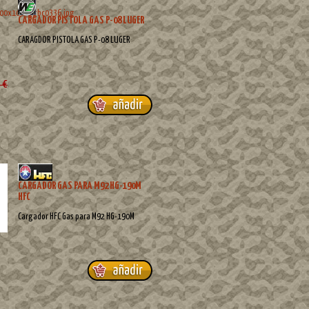
CARGADOR PISTOLA GAS P-08 LUGER
CARAGDOR PISTOLA GAS P-08 LUGER
 €
CARGADOR GAS PARA M92 HG-190M
HFC
Cargador HFC Gas para M92 HG-190M