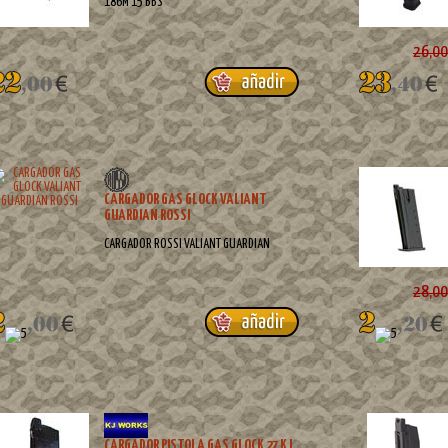
186M 15 BBS
26,00
CARGADOR GAS GLOCK VALIANT
GUARDIAN ROSSI
CARGADOR ROSSI VALIANT GUARDIAN
28,00
CARGADOR PISTOLA GAS GLOCK 27 KJ