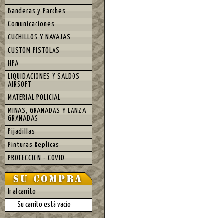
Banderas y Parches
Comunicaciones
CUCHILLOS Y NAVAJAS
CUSTOM PISTOLAS
HPA
LIQUIDACIONES Y SALDOS
AIRSOFT
MATERIAL POLICIAL
MINAS, GRANADAS Y LANZA
GRANADAS
Pijadillas
Pinturas Replicas
PROTECCION - COVID
Ir al carrito
Su carrito está vacío