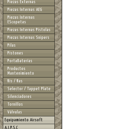
Piezas Externas
Piezas Internas AEG
Piezas Internas
EScopetas
Piezas Internas Pistolas
Piezas Internas Snipers
Pilas
Pistones
PortaBaterías
Productos
Mantenimiento
Ris / Ras
Selector / Tappet Plate
Silenciadores
Tornillos
Válvulas
Equipamiento Airsoft
A.I.P.S.C