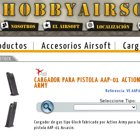
oductos
Accesorios Airsoft
Carg
CARGADOR PARA PISTOLA AAP-01 ACTIO
ARMY
Referencia: VE-AAP
Seleccione Tipo:
Cargador de gas tipo Glock fabricado por Action Army para l
pistola AAP-01 Assasin.