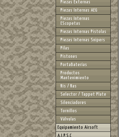
Piezas Externas
Piezas Internas AEG
Piezas Internas
EScopetas
Piezas Internas Pistolas
Piezas Internas Snipers
Pilas
Pistones
PortaBaterías
Productos
Mantenimiento
Ris / Ras
Selector / Tappet Plate
Silenciadores
Tornillos
Válvulas
Equipamiento Airsoft
A.I.P.S.C