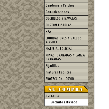
Banderas y Parches
Comunicaciones
CUCHILLOS Y NAVAJAS
CUSTOM PISTOLAS
HPA
LIQUIDACIONES Y SALDOS
AIRSOFT
MATERIAL POLICIAL
MINAS, GRANADAS Y LANZA
GRANADAS
Pijadillas
Pinturas Replicas
PROTECCION - COVID
Ir al carrito
Su carrito está vacío