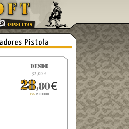
adores Pistola
N
32,00 €
0
a