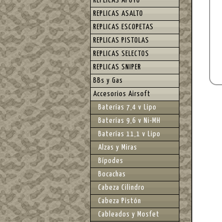
REPLICAS APOYO
REPLICAS ASALTO
REPLICAS ESCOPETAS
REPLICAS PISTOLAS
REPLICAS SELECTOS
REPLICAS SNIPER
BBs y Gas
Accesorios Airsoft
Baterías 7,4 v Lipo
Baterías 9,6 v Ni-MH
Baterías 11,1 v Lipo
Alzas y Miras
Bípodes
Bocachas
Cabeza Cilindro
Cabeza Pistón
Cableados y Mosfet