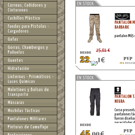
Correas, Ceñidores y
Cinturones
Cuchillos Plástico
PANTALON M6
Fundas para Pistolas -
BARBARIC
Cargadores
pantalon M65 
Gafas
Gorras, Chambergos y
25,01 €
Pañuelos
Guantes
Hidratación
Linternas - Prismáticos -
Luces Químicas
Maletines y Bolsas de
transporte
PANTALON T
NEGRA
Máscaras
Corso presenta
Mochilas Tácticas
pantalones tác
Pantalones Militares
fueron diseñad
necesidades d
Pinturas de Camuflaje
exigente, hac
equilibrada en