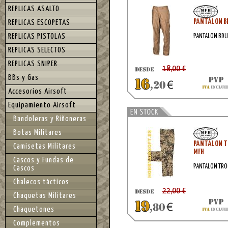
REPLICAS ASALTO
PANTALON BD
REPLICAS ESCOPETAS
REPLICAS PISTOLAS
PANTALON BDU
REPLICAS SELECTOS
REPLICAS SNIPER
18,00 €
BBs y Gas
Accesorios Airsoft
Equipamiento Airsoft
Bandoleras y Riñoneras
Botas Militares
PANTALON T
Camisetas Militares
MFH
Cascos y Fundas de
PANTALON TRO
Cascos
Chalecos tácticos
22,00 €
Chaquetas Militares
Chaquetones
Complementos