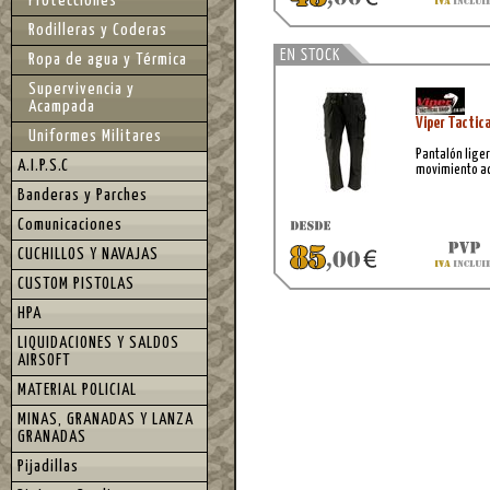
Protecciones
resistencia y
elección perfe
Rodilleras y Coderas
actividades al
sino que tambi
Ropa de agua y Térmica
Supervivencia y
Acampada
Viper Tactic
Uniformes Militares
Pantalón liger
A.I.P.S.C
movimiento ac
Banderas y Parches
Comunicaciones
CUCHILLOS Y NAVAJAS
CUSTOM PISTOLAS
HPA
LIQUIDACIONES Y SALDOS
AIRSOFT
MATERIAL POLICIAL
MINAS, GRANADAS Y LANZA
GRANADAS
Pijadillas