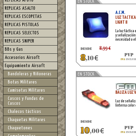
REPLICAS APOYO
REPLICAS ASALTO
A.C.M.
REPLICAS ESCOPETAS
LUZ TACTICA
LIGHT II
REPLICAS PISTOLAS
La luz táctica
REPLICAS SELECTOS
y señalización
necesidad o e
REPLICAS SNIPER
8,99 €
BBs y Gas
Accesorios Airsoft
Equipamiento Airsoft
Bandoleras y Riñoneras
Botas Militares
Camisetas Militares
BALIZA LUZ 
Cascos y Fundas de
Luz de señaliz
Cascos
linterna color
Chalecos tácticos
Chaquetas Militares
Chaquetones