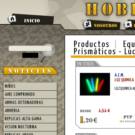
Productos
Equ
Prismáticos - Lu
A.C.M.
LUZ QUIMICA
NIÑOS
LUZ QUIMICA A
AIRE COMPRIMIDO
ARMAS DETONADORAS
1,51 €
ARMERIA
REPLICAS ALTA GAMA
VISION NOCTURNA