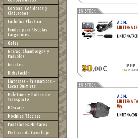
Complementos
Correas, Ceñidores y
Cinturones
Cuchillos Plástico
A.C.M.
LINTERNA CRE
Fundas para Pistolas -
Cargadores
LINTERNA TACT
Gafas
Gorras, Chambergos y
Pañuelos
Guantes
Hidratación
Linternas - Prismáticos -
Luces Químicas
Maletines y Bolsas de
A.C.M.
transporte
LINTERNA TA
W5
Máscaras
LINTERNA CON 
Mochilas Tácticas
Pantalones Militares
Pinturas de Camuflaje