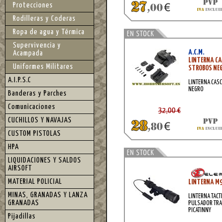
Protecciones
Rodilleras y Coderas
Ropa de agua y Térmica
Supervivencia y
A.C.M.
Acampada
LINTERNA CA
Uniformes Militares
STROBOS NE
A.I.P.S.C
LINTERNA CASC
NEGRO
Banderas y Parches
Comunicaciones
32,00 €
CUCHILLOS Y NAVAJAS
CUSTOM PISTOLAS
HPA
LIQUIDACIONES Y SALDOS
AIRSOFT
MATERIAL POLICIAL
LINTERNA M9
MINAS, GRANADAS Y LANZA
LINTERNA TACT
GRANADAS
PULSADOR TRAS
PICATINNY
Pijadillas