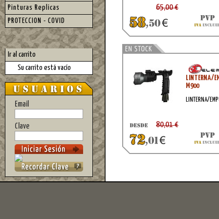
65,00 €
Pinturas Replicas
PROTECCION - COVID
Ir al carrito
Su carrito está vacío
LINTERNA/E
M900
LINTERNA/EMP
Email
80,01 €
Clave