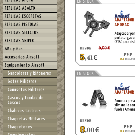
REPLICAS APOYO
REPLICAS ASALTO
REPLICAS ESCOPETAS
ADAPTADOR 
REPLICAS PISTOLAS
AMOMAX
REPLICAS SELECTOS
Adaptador para
portacargador
REPLICAS SNIPER
CYTAC para si
6,00 €
BBs y Gas
Accesorios Airsoft
Equipamiento Airsoft
Bandoleras y Riñoneras
Botas Militares
Camisetas Militares
ADAPTADOR 
Cascos y Fundas de
Amomax prese
Cascos
slim molle com
fundas Amom
Chalecos tácticos
Chaquetas Militares
Chaquetones