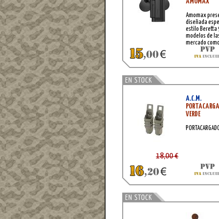
AMOMAX
Amomax presen
diseñada espe
estilo Beretta
modelos de la
mercado como 
WE, entre otr
A.C.M.
PORTACARGA
VERDE
PORTACARGADO
18,00 €