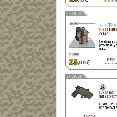
FUNDA RIGID
CYTAC
Excelente pist
profesional y 
usos.
FUNDA FAST 
HOLSTER COY
FUNDA DE POLI
USP COMPACT 
29,99 €