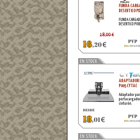
FUNDA CARGA
DESERTICO P
FUNDA CARGAD
DESERTICO PIX
18,00 €
ADAPTADOR P
P005 CYTAC
Adaptador para
portacargador
cinturón.