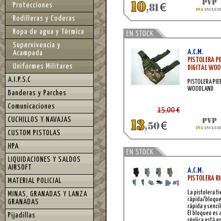
Protecciones
Rodilleras y Coderas
Ropa de agua y Térmica
Supervivencia y
A.C.M.
Acampada
PISTOLERA P
Uniformes Militares
DIGITAL WO
A.I.P.S.C
PISTOLERA PIE
WOODLAND
Banderas y Parches
Comunicaciones
15,00 €
CUCHILLOS Y NAVAJAS
CUSTOM PISTOLAS
HPA
LIQUIDACIONES Y SALDOS
AIRSOFT
A.C.M.
PISTOLERA R
MATERIAL POLICIAL
La pistolera t
MINAS, GRANADAS Y LANZA
rápida/bloque
GRANADAS
rápida y sencil
El bloqueo es
Pijadillas
réplica está en