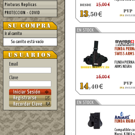
15,00 €
Pinturas Replicas
PROTECCION - COVID
Ir al carrito
Su carrito está vacío
FUNDA PIERN
SWISS ARMS
FUNDA PIERNA
Email
ARMS NEGRA
16,00 €
Clave
FUNDA RIGI
Compatible con
Marui, KJW G s