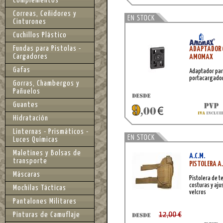
Complementos
Correas, Ceñidores y
Cinturones
Cuchillos Plástico
Fundas para Pistolas -
ADAPTADOR 
Cargadores
AMOMAX
Gafas
Adaptador para
portacargador
Gorras, Chambergos y
Pañuelos
Guantes
Hidratación
Linternas - Prismáticos -
Luces Químicas
Maletines y Bolsas de
A.C.M.
transporte
PISTOLERA A
Máscaras
Pistolera de t
costuras y aj
Mochilas Tácticas
velcros
Pantalones Militares
12,00 €
Pinturas de Camuflaje