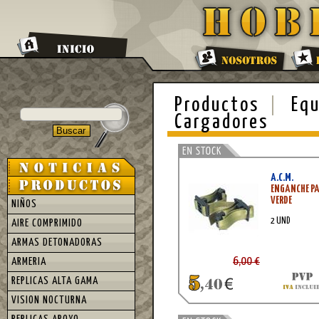
Productos
Equ
Cargadores
A.C.M.
ENGANCHE P
VERDE
NIÑOS
2 UND
AIRE COMPRIMIDO
ARMAS DETONADORAS
6,00 €
ARMERIA
REPLICAS ALTA GAMA
VISION NOCTURNA