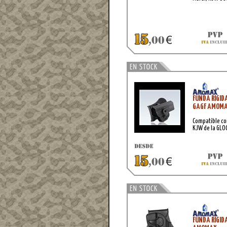
FUNDA RIGID
GAGF AMOM
Compatible con
KJW de la GLO
FUNDA RÍGID