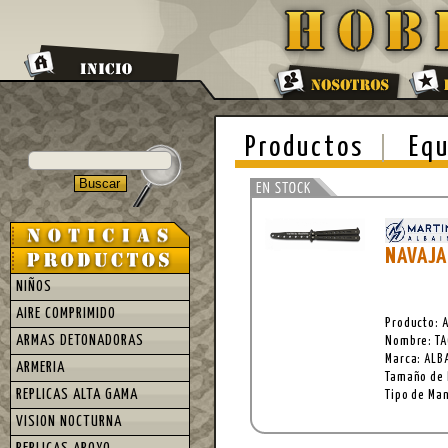
Productos
Equ
NAVAJA
NIÑOS
AIRE COMPRIMIDO
Producto: 
ARMAS DETONADORAS
Nombre: TA
Marca: ALB
ARMERIA
Tamaño de 
REPLICAS ALTA GAMA
Tipo de Ma
VISION NOCTURNA