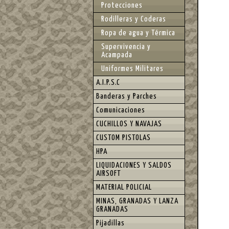
Protecciones
Rodilleras y Coderas
Ropa de agua y Térmica
Supervivencia y
Acampada
Uniformes Militares
A.I.P.S.C
Banderas y Parches
Comunicaciones
CUCHILLOS Y NAVAJAS
CUSTOM PISTOLAS
HPA
LIQUIDACIONES Y SALDOS
AIRSOFT
MATERIAL POLICIAL
MINAS, GRANADAS Y LANZA
GRANADAS
Pijadillas