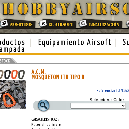
oductos
Equipamiento Airsoft
S
ampada
A.C.M.
MOSQUETON ITD TIPO D
Referencia: TU-516
Seleccione Color:
CARACTERISTICAS:
Material: polímero