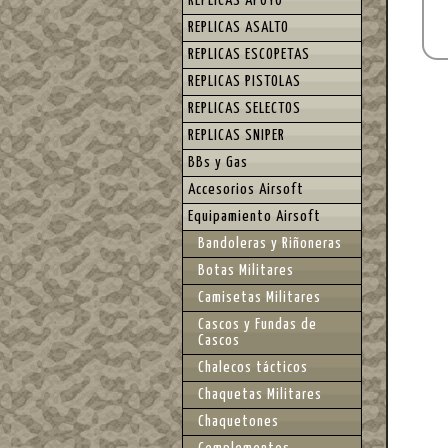
REPLICAS APOYO
REPLICAS ASALTO
REPLICAS ESCOPETAS
REPLICAS PISTOLAS
REPLICAS SELECTOS
REPLICAS SNIPER
BBs y Gas
Accesorios Airsoft
Equipamiento Airsoft
Bandoleras y Riñoneras
Botas Militares
Camisetas Militares
Cascos y Fundas de
Cascos
Chalecos tácticos
Chaquetas Militares
Chaquetones