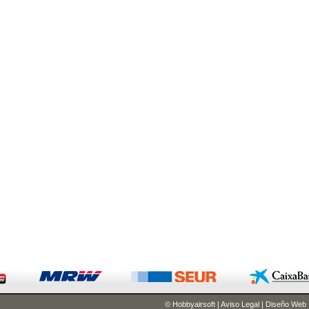
© Hobbyairsoft
|
Aviso Legal
|
Diseño Web