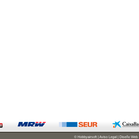
© Hobbyairsoft
|
Aviso Legal
|
Diseño Web