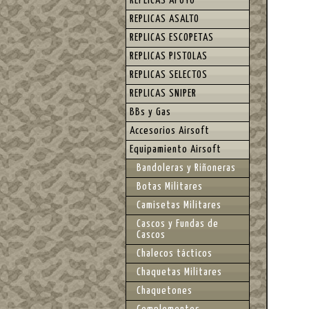
REPLICAS APOYO
REPLICAS ASALTO
REPLICAS ESCOPETAS
REPLICAS PISTOLAS
REPLICAS SELECTOS
REPLICAS SNIPER
BBs y Gas
Accesorios Airsoft
Equipamiento Airsoft
Bandoleras y Riñoneras
Botas Militares
Camisetas Militares
Cascos y Fundas de
Cascos
Chalecos tácticos
Chaquetas Militares
Chaquetones