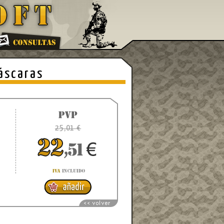
áscaras
25,01 €
9