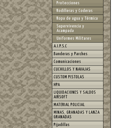
Protecciones
Rodilleras y Coderas
Ropa de agua y Térmica
Supervivencia y
Acampada
Uniformes Militares
A.I.P.S.C
Banderas y Parches
Comunicaciones
CUCHILLOS Y NAVAJAS
CUSTOM PISTOLAS
HPA
LIQUIDACIONES Y SALDOS
AIRSOFT
MATERIAL POLICIAL
MINAS, GRANADAS Y LANZA
GRANADAS
Pijadillas