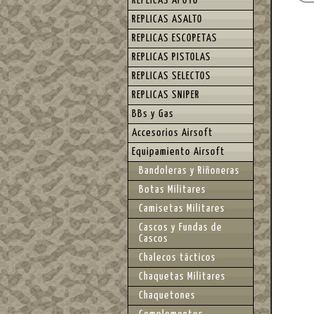
REPLICAS APOYO
REPLICAS ASALTO
REPLICAS ESCOPETAS
REPLICAS PISTOLAS
REPLICAS SELECTOS
REPLICAS SNIPER
BBs y Gas
Accesorios Airsoft
Equipamiento Airsoft
Bandoleras y Riñoneras
Botas Militares
Camisetas Militares
Cascos y Fundas de
Cascos
Chalecos tácticos
Chaquetas Militares
Chaquetones