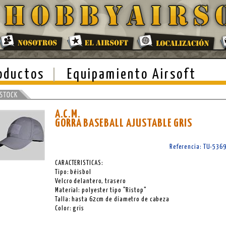
oductos
Equipamiento Airsoft
A.C.M.
GORRA BASEBALL AJUSTABLE GRIS
Referencia: TU-536
CARACTERISTICAS:
Tipo: béisbol
Velcro delantero, trasero
Material: polyester tipo "Ristop"
Talla: hasta 62cm de díametro de cabeza
Color: gris