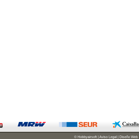
© Hobbyairsoft
|
Aviso Legal
|
Diseño Web