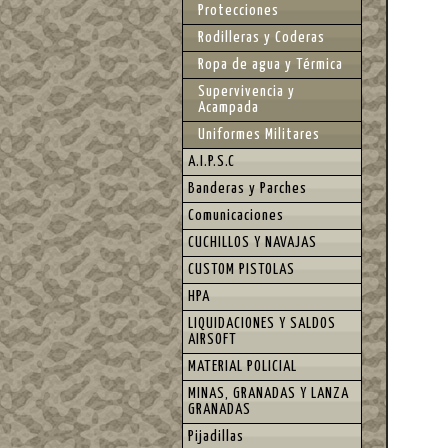
Protecciones
Rodilleras y Coderas
Ropa de agua y Térmica
Supervivencia y
Acampada
Uniformes Militares
A.I.P.S.C
Banderas y Parches
Comunicaciones
CUCHILLOS Y NAVAJAS
CUSTOM PISTOLAS
HPA
LIQUIDACIONES Y SALDOS
AIRSOFT
MATERIAL POLICIAL
MINAS, GRANADAS Y LANZA
GRANADAS
Pijadillas