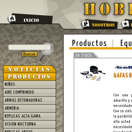
Productos
Equ
GAFAS B
NIÑOS
AIRE COMPRIMIDO
Con una p
ARMAS DETONADORAS
amarillo y 
necesidade
ARMERIA
Con su cint
REPLICAS ALTA GAMA
la posibili
ello usted
VISION NOCTURNA
necesidade