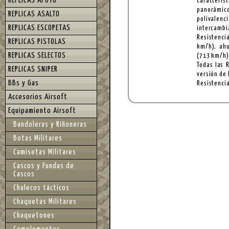
REPLICAS APOYO
Característ
panorámico
REPLICAS ASALTO
polivalenc
REPLICAS ESCOPETAS
intercambi
Resistenci
REPLICAS PISTOLAS
km/h), ah
REPLICAS SELECTOS
(713 km/h)
Todas las 
REPLICAS SNIPER
versión de
BBs y Gas
Resistencia
Accesorios Airsoft
Equipamiento Airsoft
Bandoleras y Riñoneras
Botas Militares
Camisetas Militares
Cascos y Fundas de
Cascos
Chalecos tácticos
Chaquetas Militares
Chaquetones