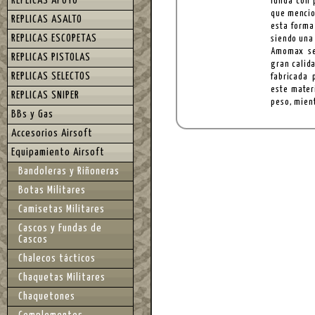
REPLICAS APOYO
funda con 
que mencio
REPLICAS ASALTO
esta forma
REPLICAS ESCOPETAS
siendo una 
Amomax se 
REPLICAS PISTOLAS
gran calid
REPLICAS SELECTOS
fabricada 
este mater
REPLICAS SNIPER
peso, mient
BBs y Gas
Accesorios Airsoft
Equipamiento Airsoft
Bandoleras y Riñoneras
Botas Militares
Camisetas Militares
Cascos y Fundas de
Cascos
Chalecos tácticos
Chaquetas Militares
Chaquetones