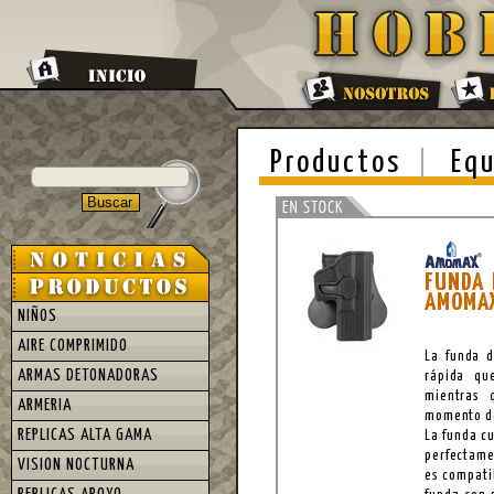
Productos
Equ
FUNDA 
AMOMAX
NIÑOS
AIRE COMPRIMIDO
La funda d
ARMAS DETONADORAS
rápida qu
mientras 
ARMERIA
momento de 
REPLICAS ALTA GAMA
La funda c
perfectamen
VISION NOCTURNA
es compati