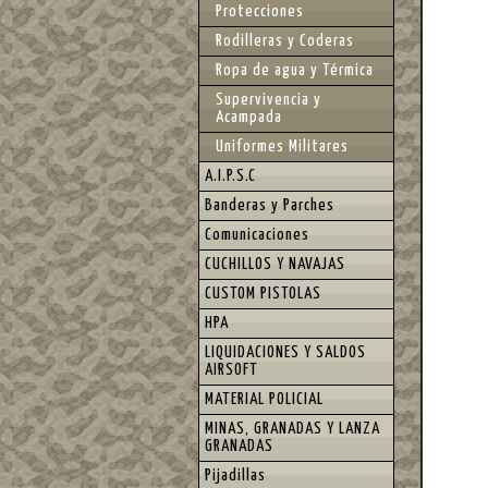
Protecciones
Rodilleras y Coderas
Ropa de agua y Térmica
Supervivencia y
Acampada
Uniformes Militares
A.I.P.S.C
Banderas y Parches
Comunicaciones
CUCHILLOS Y NAVAJAS
CUSTOM PISTOLAS
HPA
LIQUIDACIONES Y SALDOS
AIRSOFT
MATERIAL POLICIAL
MINAS, GRANADAS Y LANZA
GRANADAS
Pijadillas