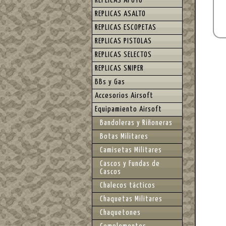
REPLICAS APOYO
REPLICAS ASALTO
REPLICAS ESCOPETAS
REPLICAS PISTOLAS
REPLICAS SELECTOS
REPLICAS SNIPER
BBs y Gas
Accesorios Airsoft
Equipamiento Airsoft
Bandoleras y Riñoneras
Botas Militares
Camisetas Militares
Cascos y Fundas de
Cascos
Chalecos tácticos
Chaquetas Militares
Chaquetones