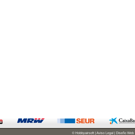
© Hobbyairsoft
|
Aviso Legal
|
Diseño Web