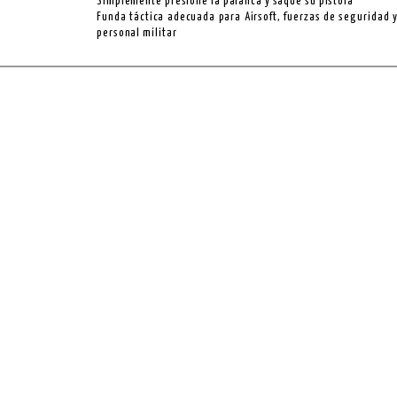
Simplemente presione la palanca y saque su pistola
Funda táctica adecuada para Airsoft, fuerzas de seguridad 
personal militar