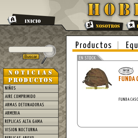
Productos
Equ
FUNDA 
NIÑOS
AIRE COMPRIMIDO
FUNDA CASC
ARMAS DETONADORAS
ARMERIA
REPLICAS ALTA GAMA
VISION NOCTURNA