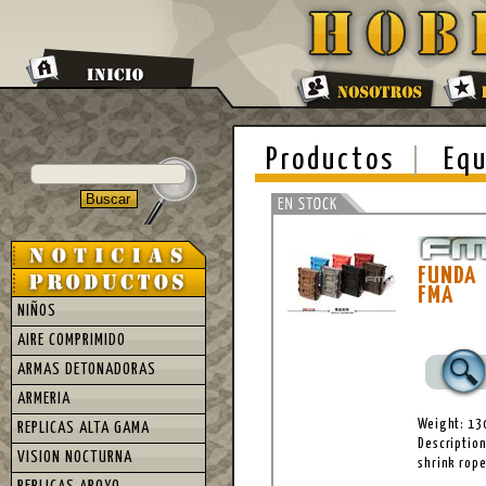
Productos
Equ
FUNDA 
FMA
NIÑOS
AIRE COMPRIMIDO
ARMAS DETONADORAS
ARMERIA
Weight: 13
REPLICAS ALTA GAMA
Description
VISION NOCTURNA
shrink rope