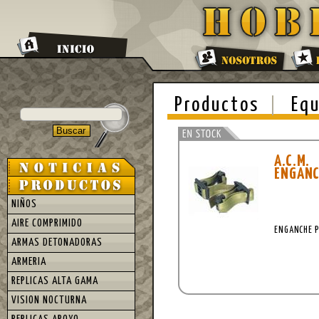
Productos
Equ
A.C.M.
ENGANC
NIÑOS
AIRE COMPRIMIDO
ENGANCHE P
ARMAS DETONADORAS
ARMERIA
REPLICAS ALTA GAMA
VISION NOCTURNA