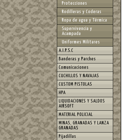
Protecciones
Rodilleras y Coderas
Ropa de agua y Térmica
Supervivencia y
Acampada
Uniformes Militares
A.I.P.S.C
Banderas y Parches
Comunicaciones
CUCHILLOS Y NAVAJAS
CUSTOM PISTOLAS
HPA
LIQUIDACIONES Y SALDOS
AIRSOFT
MATERIAL POLICIAL
MINAS, GRANADAS Y LANZA
GRANADAS
Pijadillas