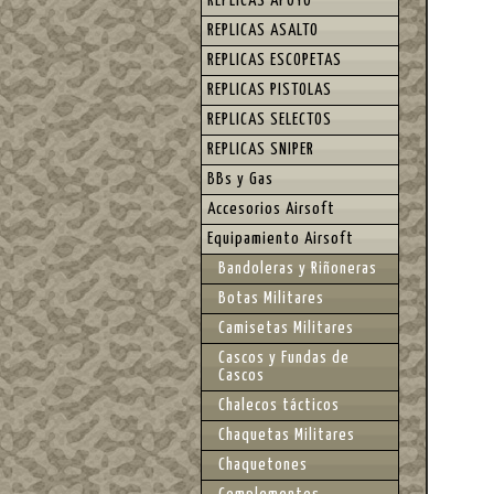
REPLICAS APOYO
REPLICAS ASALTO
REPLICAS ESCOPETAS
REPLICAS PISTOLAS
REPLICAS SELECTOS
REPLICAS SNIPER
BBs y Gas
Accesorios Airsoft
Equipamiento Airsoft
Bandoleras y Riñoneras
Botas Militares
Camisetas Militares
Cascos y Fundas de
Cascos
Chalecos tácticos
Chaquetas Militares
Chaquetones