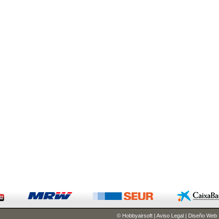
© Hobbyairsoft
|
Aviso Legal
|
Diseño Web