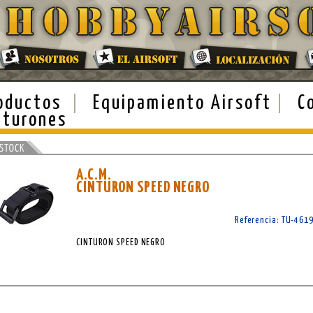
oductos
Equipamiento Airsoft
C
nturones
A.C.M.
CINTURON SPEED NEGRO
Referencia: TU-461
CINTURON SPEED NEGRO