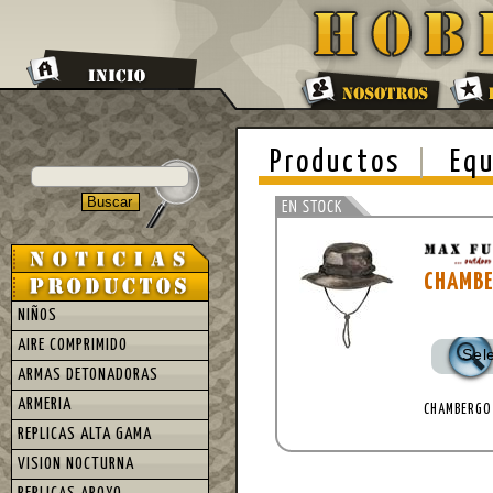
Productos
Equ
CHAMBE
NIÑOS
AIRE COMPRIMIDO
Sel
ARMAS DETONADORAS
ARMERIA
CHAMBERGO 
REPLICAS ALTA GAMA
VISION NOCTURNA