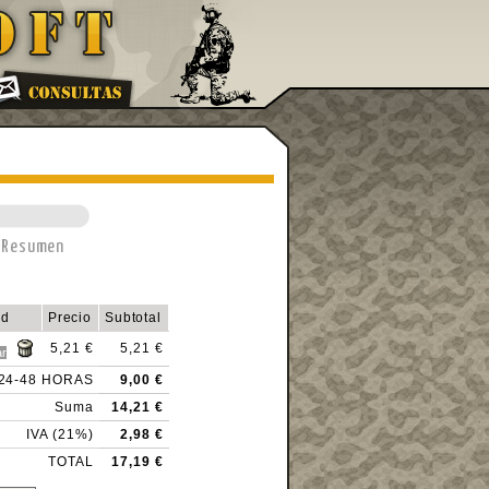
Resumen
ad
Precio
Subtotal
5,21 €
5,21 €
 24-48 HORAS
9,00 €
Suma
14,21 €
IVA (21%)
2,98 €
TOTAL
17,19 €