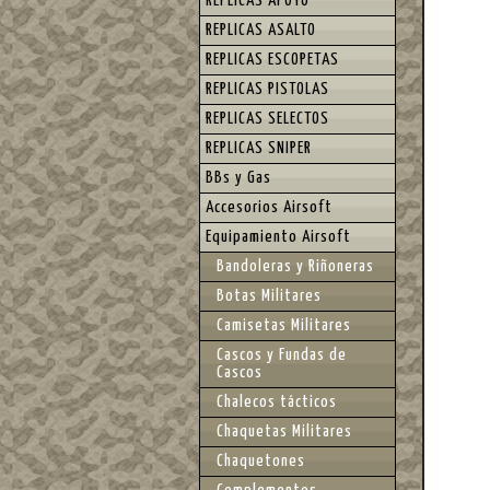
REPLICAS APOYO
REPLICAS ASALTO
REPLICAS ESCOPETAS
REPLICAS PISTOLAS
REPLICAS SELECTOS
REPLICAS SNIPER
BBs y Gas
Accesorios Airsoft
Equipamiento Airsoft
Bandoleras y Riñoneras
Botas Militares
Camisetas Militares
Cascos y Fundas de
Cascos
Chalecos tácticos
Chaquetas Militares
Chaquetones