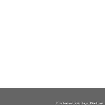
© Hobbyairsoft
|
Aviso Legal
|
Diseño Web