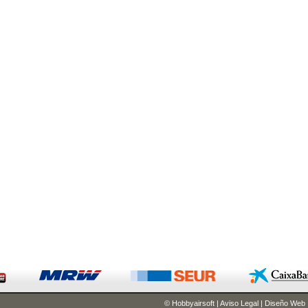
© Hobbyairsoft
|
Aviso Legal
|
Diseño Web