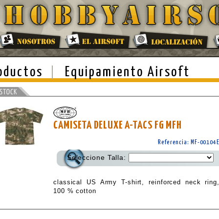
oductos
Equipamiento Airsoft
CAMISETA DELUXE A-TACS FG MFH
Referencia: MF-00104
Seleccione Talla:
classical US Army T-shirt, reinforced neck ring
100 % cotton