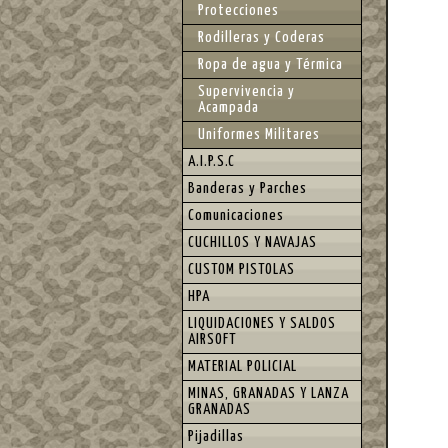
Protecciones
Rodilleras y Coderas
Ropa de agua y Térmica
Supervivencia y
Acampada
Uniformes Militares
A.I.P.S.C
Banderas y Parches
Comunicaciones
CUCHILLOS Y NAVAJAS
CUSTOM PISTOLAS
HPA
LIQUIDACIONES Y SALDOS
AIRSOFT
MATERIAL POLICIAL
MINAS, GRANADAS Y LANZA
GRANADAS
Pijadillas