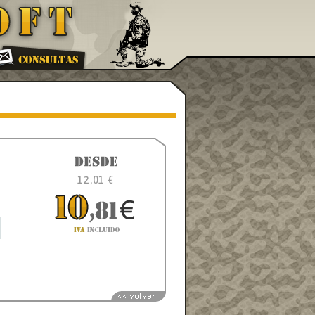
12,01 €
E
,