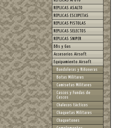
REPLICAS APOYO
REPLICAS ASALTO
REPLICAS ESCOPETAS
REPLICAS PISTOLAS
REPLICAS SELECTOS
REPLICAS SNIPER
BBs y Gas
Accesorios Airsoft
Equipamiento Airsoft
Bandoleras y Riñoneras
Botas Militares
Camisetas Militares
Cascos y Fundas de
Cascos
Chalecos tácticos
Chaquetas Militares
Chaquetones