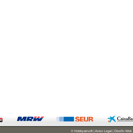
© Hobbyairsoft
|
Aviso Legal
|
Diseño Web