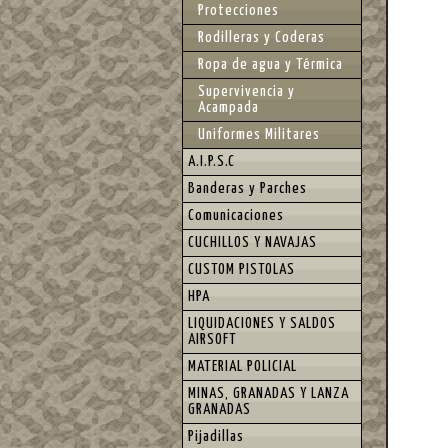
Protecciones
Rodilleras y Coderas
Ropa de agua y Térmica
Supervivencia y
Acampada
Uniformes Militares
A.I.P.S.C
Banderas y Parches
Comunicaciones
CUCHILLOS Y NAVAJAS
CUSTOM PISTOLAS
HPA
LIQUIDACIONES Y SALDOS
AIRSOFT
MATERIAL POLICIAL
MINAS, GRANADAS Y LANZA
GRANADAS
Pijadillas