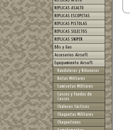
REPLICAS APOYO
REPLICAS ASALTO
REPLICAS ESCOPETAS
REPLICAS PISTOLAS
REPLICAS SELECTOS
REPLICAS SNIPER
BBs y Gas
Accesorios Airsoft
Equipamiento Airsoft
Bandoleras y Riñoneras
Botas Militares
Camisetas Militares
Cascos y Fundas de
Cascos
Chalecos tácticos
Chaquetas Militares
Chaquetones