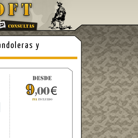
andoleras y
6