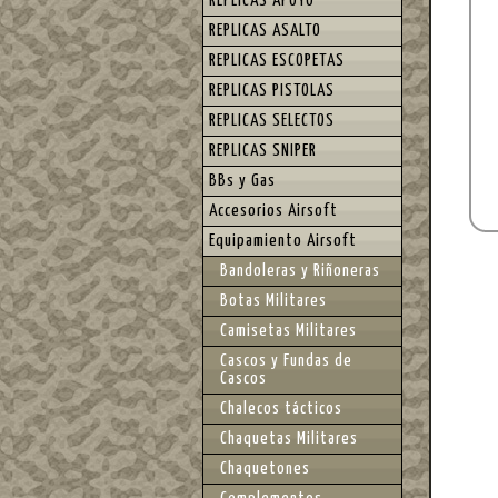
REPLICAS APOYO
REPLICAS ASALTO
REPLICAS ESCOPETAS
REPLICAS PISTOLAS
REPLICAS SELECTOS
REPLICAS SNIPER
BBs y Gas
Accesorios Airsoft
Equipamiento Airsoft
Bandoleras y Riñoneras
Botas Militares
Camisetas Militares
Cascos y Fundas de
Cascos
Chalecos tácticos
Chaquetas Militares
Chaquetones