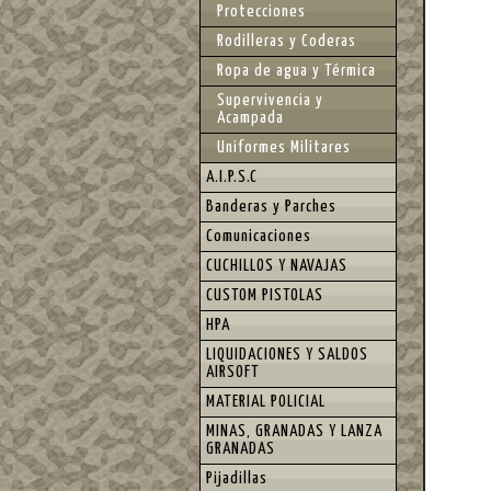
Protecciones
Rodilleras y Coderas
Ropa de agua y Térmica
Supervivencia y
Acampada
Uniformes Militares
A.I.P.S.C
Banderas y Parches
Comunicaciones
CUCHILLOS Y NAVAJAS
CUSTOM PISTOLAS
HPA
LIQUIDACIONES Y SALDOS
AIRSOFT
MATERIAL POLICIAL
MINAS, GRANADAS Y LANZA
GRANADAS
Pijadillas