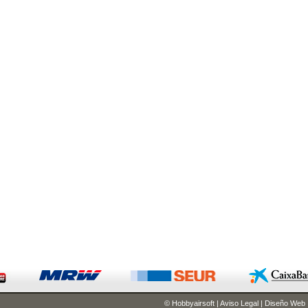
© Hobbyairsoft
|
Aviso Legal
|
Diseño Web