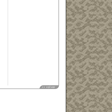
n
s
o
a
e
l
e
e
e
n
a