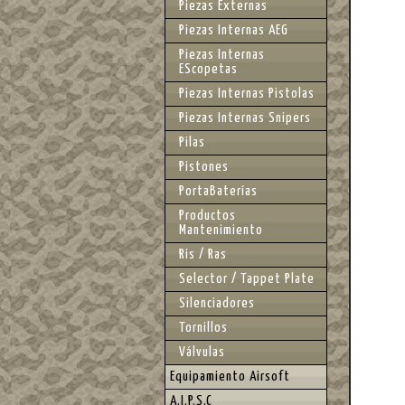
Piezas Externas
Piezas Internas AEG
Piezas Internas
EScopetas
Piezas Internas Pistolas
Piezas Internas Snipers
Pilas
Pistones
PortaBaterías
Productos
Mantenimiento
Ris / Ras
Selector / Tappet Plate
Silenciadores
Tornillos
Válvulas
Equipamiento Airsoft
A.I.P.S.C