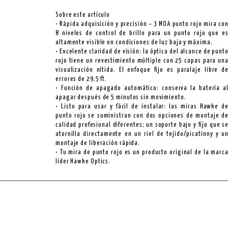
Sobre este artículo
• Rápida adquisición y precisión – 3 MOA punto rojo mira co
8 niveles de control de brillo para un punto rojo que e
altamente visible en condiciones de luz baja y máxima.
• Excelente claridad de visión: la óptica del alcance de punt
rojo tiene un revestimiento múltiple con 25 capas para un
visualización nítida. El enfoque fijo es paralaje libre d
errores de 29.5 ft.
• Función de apagado automático: conserva la batería a
apagar después de 5 minutos sin movimiento.
• Listo para usar y fácil de instalar: las miras Hawke d
punto rojo se suministran con dos opciones de montaje d
calidad profesional diferentes; un soporte bajo y fijo que s
atornilla directamente en un riel de tejido/picatinny y u
montaje de liberación rápida.
• Tu mira de punto rojo es un producto original de la marc
líder Hawke Optics.