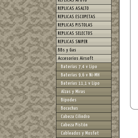
REPLICAS APOYO
REPLICAS ASALTO
REPLICAS ESCOPETAS
REPLICAS PISTOLAS
REPLICAS SELECTOS
REPLICAS SNIPER
BBs y Gas
Accesorios Airsoft
Baterías 7,4 v Lipo
Baterías 9,6 v Ni-MH
Baterías 11,1 v Lipo
Alzas y Miras
Bípodes
Bocachas
Cabeza Cilindro
Cabeza Pistón
Cableados y Mosfet