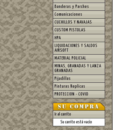
Banderas y Parches
Comunicaciones
CUCHILLOS Y NAVAJAS
CUSTOM PISTOLAS
HPA
LIQUIDACIONES Y SALDOS
AIRSOFT
MATERIAL POLICIAL
MINAS, GRANADAS Y LANZA
GRANADAS
Pijadillas
Pinturas Replicas
PROTECCION - COVID
Ir al carrito
Su carrito está vacío