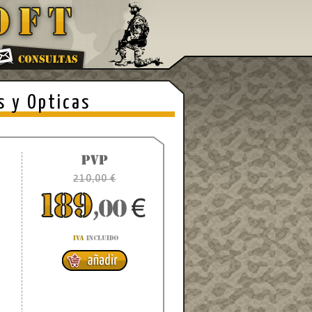
s y Opticas
5
210,00 €
7