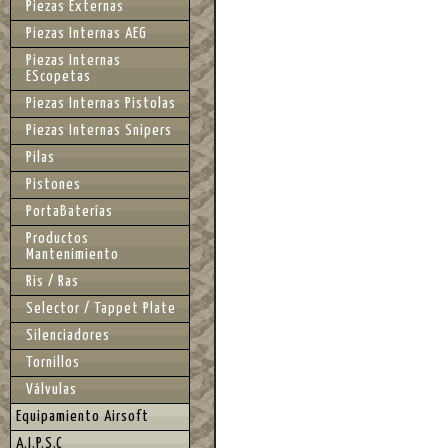
Piezas Externas
Piezas Internas AEG
Piezas Internas
EScopetas
Piezas Internas Pistolas
Piezas Internas Snipers
Pilas
Pistones
PortaBaterías
Productos
Mantenimiento
Ris / Ras
Selector / Tappet Plate
Silenciadores
Tornillos
Válvulas
Equipamiento Airsoft
A.I.P.S.C