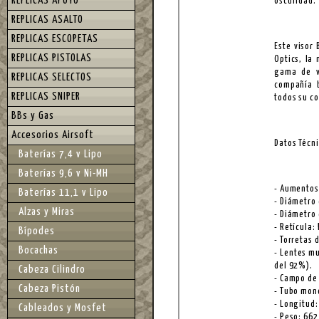
REPLICAS APOYO
oscuridad.
REPLICAS ASALTO
REPLICAS ESCOPETAS
Este visor
REPLICAS PISTOLAS
Optics, la
gama de v
REPLICAS SELECTOS
compañía b
REPLICAS SNIPER
todos su c
BBs y Gas
Accesorios Airsoft
Datos Técni
Baterías 7,4 v Lipo
Baterías 9,6 v Ni-MH
- Aumentos
Baterías 11,1 v Lipo
- Diámetro
Alzas y Miras
- Diámetro
- Retícula:
Bípodes
- Torretas 
Bocachas
- Lentes m
del 92%).
Cabeza Cilindro
- Campo de 
Cabeza Pistón
- Tubo mon
- Longitud:
Cableados y Mosfet
- Peso: 662