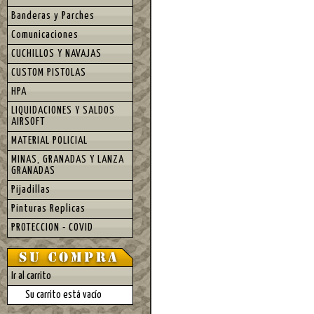
Banderas y Parches
Comunicaciones
CUCHILLOS Y NAVAJAS
CUSTOM PISTOLAS
HPA
LIQUIDACIONES Y SALDOS
AIRSOFT
MATERIAL POLICIAL
MINAS, GRANADAS Y LANZA
GRANADAS
Pijadillas
Pinturas Replicas
PROTECCION - COVID
Ir al carrito
Su carrito está vacío