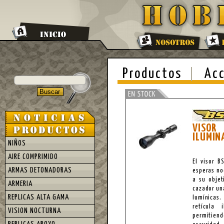
Productos
Acc
VISOR
ILUMIN
NIÑOS
AIRE COMPRIMIDO
El visor B
ARMAS DETONADORAS
esperas no
a su objet
ARMERIA
cazador un
REPLICAS ALTA GAMA
lumínicas.
retícula
VISION NOCTURNA
permitiend