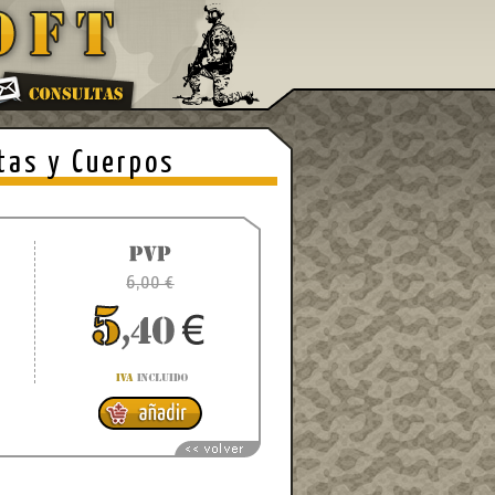
tas y Cuerpos
6,00 €
6