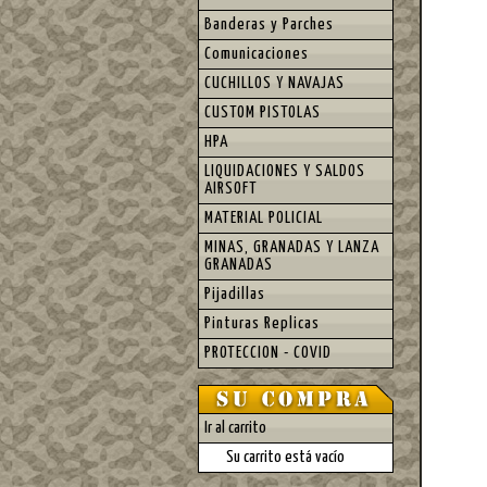
Banderas y Parches
Comunicaciones
CUCHILLOS Y NAVAJAS
CUSTOM PISTOLAS
HPA
LIQUIDACIONES Y SALDOS
AIRSOFT
MATERIAL POLICIAL
MINAS, GRANADAS Y LANZA
GRANADAS
Pijadillas
Pinturas Replicas
PROTECCION - COVID
Ir al carrito
Su carrito está vacío