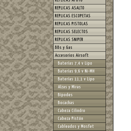
REPLICAS APOYO
REPLICAS ASALTO
REPLICAS ESCOPETAS
REPLICAS PISTOLAS
REPLICAS SELECTOS
REPLICAS SNIPER
BBs y Gas
Accesorios Airsoft
Baterías 7,4 v Lipo
Baterías 9,6 v Ni-MH
Baterías 11,1 v Lipo
Alzas y Miras
Bípodes
Bocachas
Cabeza Cilindro
Cabeza Pistón
Cableados y Mosfet