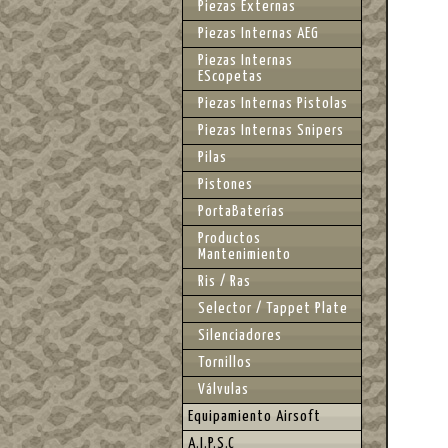
Piezas Externas
Piezas Internas AEG
Piezas Internas
EScopetas
Piezas Internas Pistolas
Piezas Internas Snipers
Pilas
Pistones
PortaBaterías
Productos
Mantenimiento
Ris / Ras
Selector / Tappet Plate
Silenciadores
Tornillos
Válvulas
Equipamiento Airsoft
A.I.P.S.C