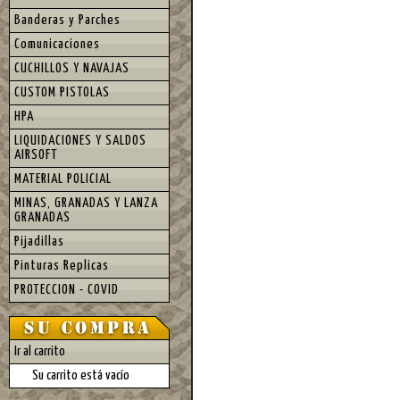
Banderas y Parches
Comunicaciones
CUCHILLOS Y NAVAJAS
CUSTOM PISTOLAS
HPA
LIQUIDACIONES Y SALDOS
AIRSOFT
MATERIAL POLICIAL
MINAS, GRANADAS Y LANZA
GRANADAS
Pijadillas
Pinturas Replicas
PROTECCION - COVID
Ir al carrito
Su carrito está vacío