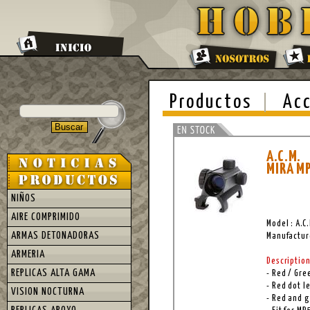
Productos
Acc
A.C.M.
MIRA M
NIÑOS
AIRE COMPRIMIDO
Model : A.C
ARMAS DETONADORAS
Manufacture
ARMERIA
Description
REPLICAS ALTA GAMA
- Red / Gre
- Red dot 
VISION NOCTURNA
- Red and g