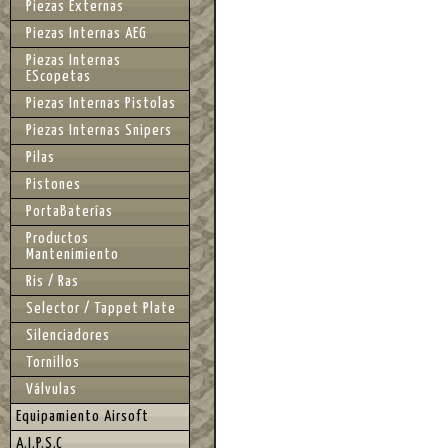
Piezas Externas
Piezas Internas AEG
Piezas Internas
EScopetas
Piezas Internas Pistolas
Piezas Internas Snipers
Pilas
Pistones
PortaBaterías
Productos
Mantenimiento
Ris / Ras
Selector / Tappet Plate
Silenciadores
Tornillos
Válvulas
Equipamiento Airsoft
A.I.P.S.C