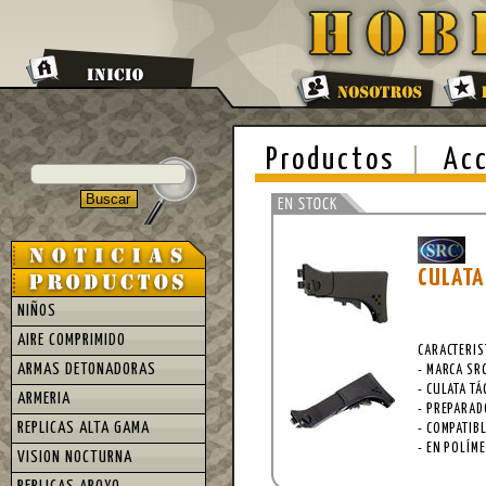
Productos
Acc
CULATA
NIÑOS
AIRE COMPRIMIDO
CARACTERIS
ARMAS DETONADORAS
- MARCA SR
- CULATA TÁ
ARMERIA
- PREPARAD
REPLICAS ALTA GAMA
- COMPATIB
- EN POLÍM
VISION NOCTURNA