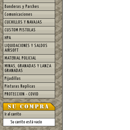
Banderas y Parches
Comunicaciones
CUCHILLOS Y NAVAJAS
CUSTOM PISTOLAS
HPA
LIQUIDACIONES Y SALDOS
AIRSOFT
MATERIAL POLICIAL
MINAS, GRANADAS Y LANZA
GRANADAS
Pijadillas
Pinturas Replicas
PROTECCION - COVID
Ir al carrito
Su carrito está vacío