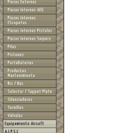
Piezas Externas
Piezas Internas AEG
Piezas Internas
EScopetas
Piezas Internas Pistolas
Piezas Internas Snipers
Pilas
Pistones
PortaBaterías
Productos
Mantenimiento
Ris / Ras
Selector / Tappet Plate
Silenciadores
Tornillos
Válvulas
Equipamiento Airsoft
A.I.P.S.C