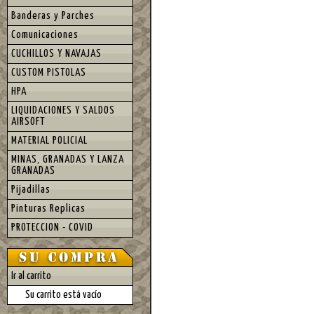
Banderas y Parches
Comunicaciones
CUCHILLOS Y NAVAJAS
CUSTOM PISTOLAS
HPA
LIQUIDACIONES Y SALDOS
AIRSOFT
MATERIAL POLICIAL
MINAS, GRANADAS Y LANZA
GRANADAS
Pijadillas
Pinturas Replicas
PROTECCION - COVID
Ir al carrito
Su carrito está vacío