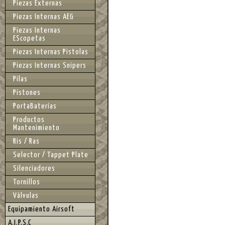
Piezas Externas
Piezas Internas AEG
Piezas Internas
EScopetas
Piezas Internas Pistolas
Piezas Internas Snipers
Pilas
Pistones
PortaBaterías
Productos
Mantenimiento
Ris / Ras
Selector / Tappet Plate
Silenciadores
Tornillos
Válvulas
Equipamiento Airsoft
A.I.P.S.C