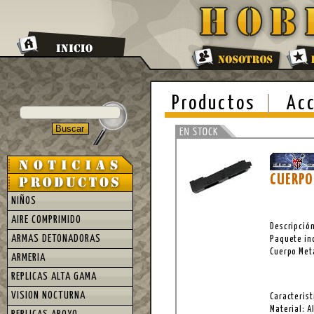
Productos
Acc
CUERPO
NIÑOS
AIRE COMPRIMIDO
Descripció
ARMAS DETONADORAS
Paquete in
Cuerpo Met
ARMERIA
REPLICAS ALTA GAMA
VISION NOCTURNA
Caracterist
Material: A