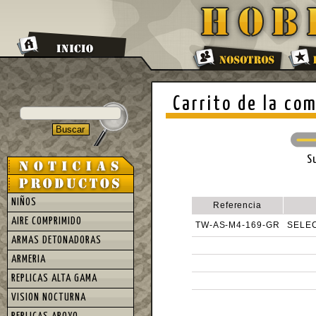
Carrito de la co
S
NIÑOS
Referencia
AIRE COMPRIMIDO
TW-AS-M4-169-GR
SELEC
ARMAS DETONADORAS
ARMERIA
REPLICAS ALTA GAMA
VISION NOCTURNA