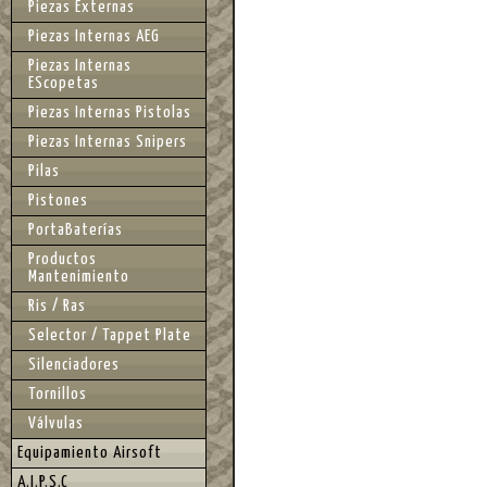
Piezas Externas
Piezas Internas AEG
Piezas Internas
EScopetas
Piezas Internas Pistolas
Piezas Internas Snipers
Pilas
Pistones
PortaBaterías
Productos
Mantenimiento
Ris / Ras
Selector / Tappet Plate
Silenciadores
Tornillos
Válvulas
Equipamiento Airsoft
A.I.P.S.C