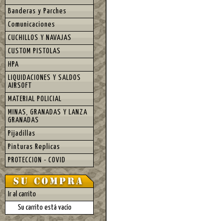
Banderas y Parches
Comunicaciones
CUCHILLOS Y NAVAJAS
CUSTOM PISTOLAS
HPA
LIQUIDACIONES Y SALDOS
AIRSOFT
MATERIAL POLICIAL
MINAS, GRANADAS Y LANZA
GRANADAS
Pijadillas
Pinturas Replicas
PROTECCION - COVID
Ir al carrito
Su carrito está vacío