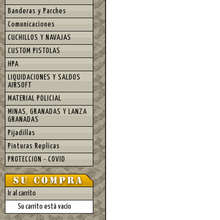
Banderas y Parches
Comunicaciones
CUCHILLOS Y NAVAJAS
CUSTOM PISTOLAS
HPA
LIQUIDACIONES Y SALDOS
AIRSOFT
MATERIAL POLICIAL
MINAS, GRANADAS Y LANZA
GRANADAS
Pijadillas
Pinturas Replicas
PROTECCION - COVID
Ir al carrito
Su carrito está vacío