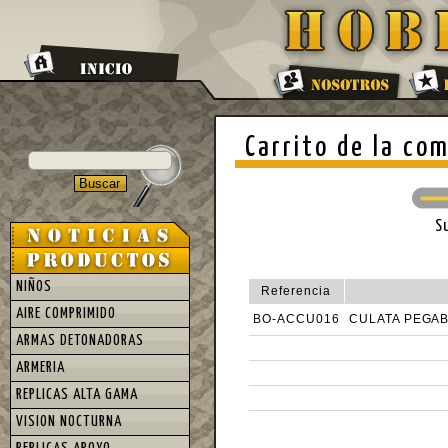
Carrito de la co
S
NIÑOS
Referencia
AIRE COMPRIMIDO
BO-ACCU016
CULATA PEGAB
ARMAS DETONADORAS
ARMERIA
REPLICAS ALTA GAMA
VISION NOCTURNA