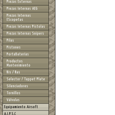
Piezas Externas
Piezas Internas AEG
Piezas Internas
EScopetas
Piezas Internas Pistolas
Piezas Internas Snipers
Pilas
Pistones
PortaBaterías
Productos
Mantenimiento
Ris / Ras
Selector / Tappet Plate
Silenciadores
Tornillos
Válvulas
Equipamiento Airsoft
A.I.P.S.C