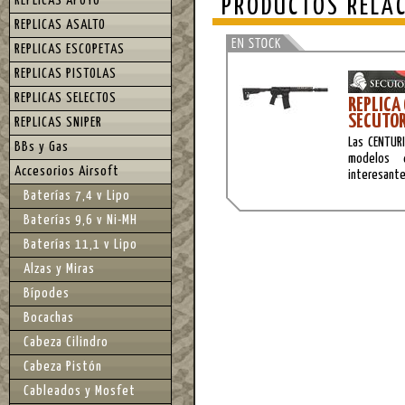
REPLICAS APOYO
PRODUCTOS RELA
REPLICAS ASALTO
REPLICAS ESCOPETAS
REPLICAS PISTOLAS
REPLICAS SELECTOS
REPLICA
SECUTO
REPLICAS SNIPER
Las CENTUR
BBs y Gas
modelos 
Accesorios Airsoft
interesante
Baterías 7,4 v Lipo
Baterías 9,6 v Ni-MH
Baterías 11,1 v Lipo
Alzas y Miras
Bípodes
Bocachas
Cabeza Cilindro
Cabeza Pistón
Cableados y Mosfet