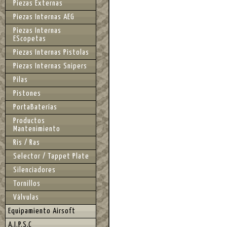
Piezas Externas
Piezas Internas AEG
Piezas Internas
EScopetas
Piezas Internas Pistolas
Piezas Internas Snipers
Pilas
Pistones
PortaBaterías
Productos
Mantenimiento
Ris / Ras
Selector / Tappet Plate
Silenciadores
Tornillos
Válvulas
Equipamiento Airsoft
A.I.P.S.C