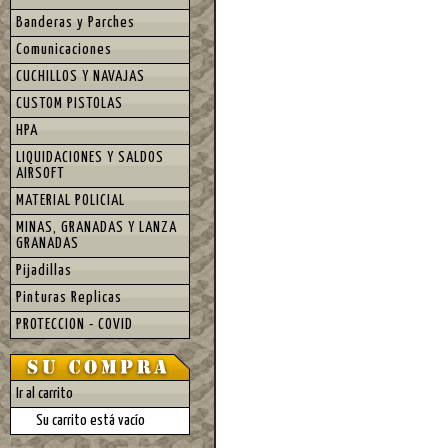
Banderas y Parches
Comunicaciones
CUCHILLOS Y NAVAJAS
CUSTOM PISTOLAS
HPA
LIQUIDACIONES Y SALDOS
AIRSOFT
MATERIAL POLICIAL
MINAS, GRANADAS Y LANZA
GRANADAS
Pijadillas
Pinturas Replicas
PROTECCION - COVID
Ir al carrito
Su carrito está vacío