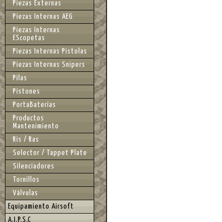
Piezas Externas
Piezas Internas AEG
Piezas Internas
EScopetas
Piezas Internas Pistolas
Piezas Internas Snipers
Pilas
Pistones
PortaBaterías
Productos
Mantenimiento
Ris / Ras
Selector / Tappet Plate
Silenciadores
Tornillos
Válvulas
Equipamiento Airsoft
A.I.P.S.C