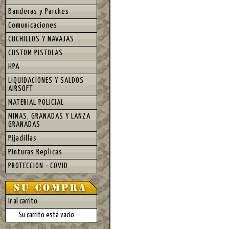
Banderas y Parches
Comunicaciones
CUCHILLOS Y NAVAJAS
CUSTOM PISTOLAS
HPA
LIQUIDACIONES Y SALDOS
AIRSOFT
MATERIAL POLICIAL
MINAS, GRANADAS Y LANZA
GRANADAS
Pijadillas
Pinturas Replicas
PROTECCION - COVID
Ir al carrito
Su carrito está vacío