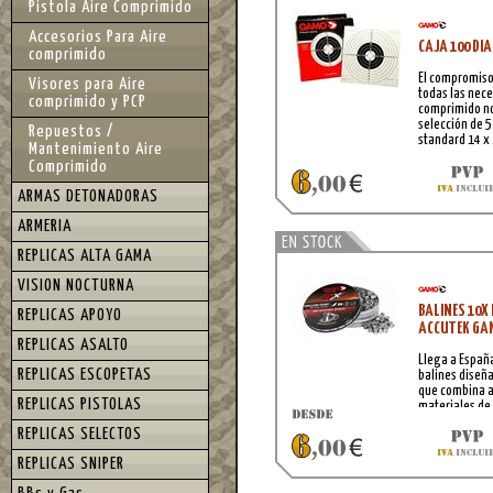
Pistola Aire Comprimido
Accesorios Para Aire
CAJA 100 DI
comprimido
El compromiso
Visores para Aire
todas las nece
comprimido y PCP
comprimido no
selección de 
Repuestos /
standard 14 x
Mantenimiento Aire
Comprimido
ARMAS DETONADORAS
ARMERIA
REPLICAS ALTA GAMA
VISION NOCTURNA
BALINES 10X
REPLICAS APOYO
ACCUTEK GA
REPLICAS ASALTO
Llega a Españ
REPLICAS ESCOPETAS
balines diseñ
que combina a
REPLICAS PISTOLAS
materiales de 
serie AccuTek.
REPLICAS SELECTOS
REPLICAS SNIPER