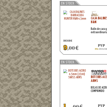
CAJA BALINE
H&N
Balín de caza 
extraordinaria
BOTE BBS ACE
ARMS
BOLAS DE ACER
COMPRIMIDO