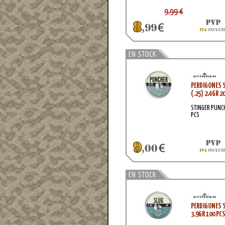
9,99 €
PERDIGONES 
(.25) 2,4GR 2
STINGER PUNCH
PCS
PERDIGONES S
3,9GR 100 PC