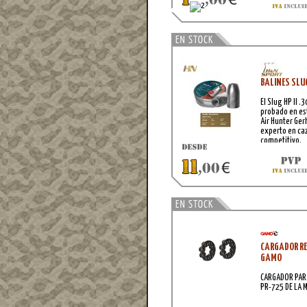
BALINES SLUG
El Slug HP II .
probado en es
Air Hunter Ge
experto en caz
competitivo.
CARGADOR REV
GAMO
CARGADOR PAR
PR-725 DE LA 