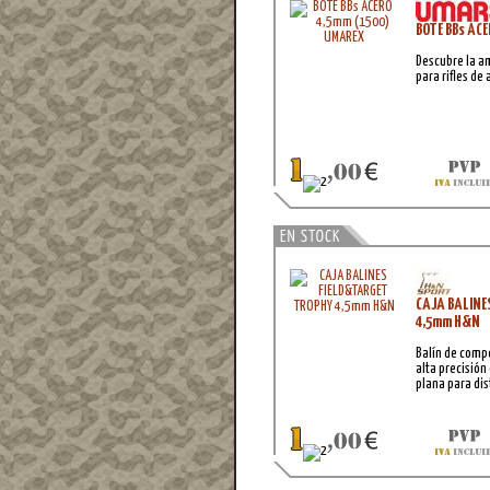
BOTE BBs AC
Descubre la a
para rifles de 
CAJA BALINE
4,5mm H&N
Balín de comp
alta precisión
plana para di