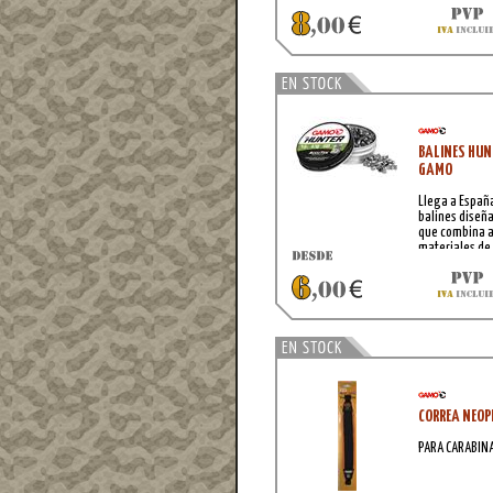
BALINES HUN
GAMO
Llega a Españ
balines diseñ
que combina a
materiales de 
serie AccuTek.
CORREA NEOP
PARA CARABIN