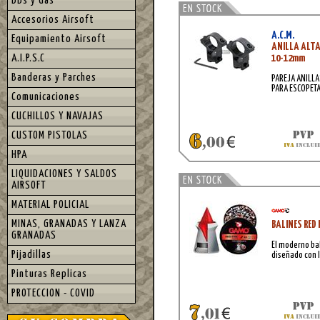
BBs y Gas
Accesorios Airsoft
A.C.M.
Equipamiento Airsoft
ANILLA ALTA
A.I.P.S.C
10-12mm
Banderas y Parches
PAREJA ANILLA
PARA ESCOPET
Comunicaciones
CUCHILLOS Y NAVAJAS
CUSTOM PISTOLAS
HPA
LIQUIDACIONES Y SALDOS
AIRSOFT
MATERIAL POLICIAL
MINAS, GRANADAS Y LANZA
BALINES RED 
GRANADAS
El moderno bal
Pijadillas
diseñado con 
Pinturas Replicas
PROTECCION - COVID