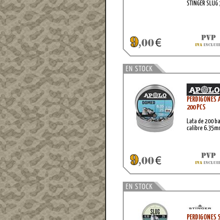
STINGER SLUG 
PERDIGONES 
200 PCS
Lata de 200 b
calibre 6.35m
PERDIGONES S