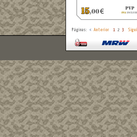
Páginas:
Anterior
1
2
3
Sigu