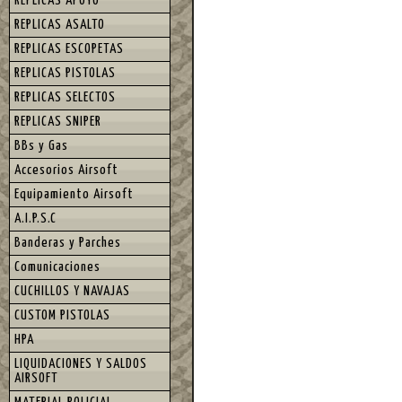
REPLICAS APOYO
REPLICAS ASALTO
REPLICAS ESCOPETAS
REPLICAS PISTOLAS
REPLICAS SELECTOS
REPLICAS SNIPER
BBs y Gas
Accesorios Airsoft
Equipamiento Airsoft
A.I.P.S.C
Banderas y Parches
Comunicaciones
CUCHILLOS Y NAVAJAS
CUSTOM PISTOLAS
HPA
LIQUIDACIONES Y SALDOS
AIRSOFT