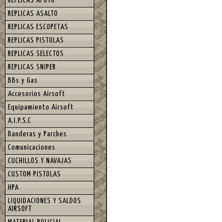
REPLICAS APOYO
REPLICAS ASALTO
REPLICAS ESCOPETAS
REPLICAS PISTOLAS
REPLICAS SELECTOS
REPLICAS SNIPER
BBs y Gas
Accesorios Airsoft
Equipamiento Airsoft
A.I.P.S.C
Banderas y Parches
Comunicaciones
CUCHILLOS Y NAVAJAS
CUSTOM PISTOLAS
HPA
LIQUIDACIONES Y SALDOS
AIRSOFT