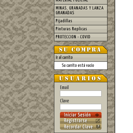
MATERIAL POLICIAL
MINAS, GRANADAS Y LANZA
GRANADAS
Pijadillas
Pinturas Replicas
PROTECCION - COVID
Ir al carrito
Su carrito está vacío
Email
Clave