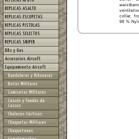
REPLICAS APOYO
waistband
REPLICAS ASALTO
ventilati
collar, f
REPLICAS ESCOPETAS
98 % Nyl
REPLICAS PISTOLAS
REPLICAS SELECTOS
REPLICAS SNIPER
BBs y Gas
Accesorios Airsoft
Equipamiento Airsoft
Bandoleras y Riñoneras
Botas Militares
Camisetas Militares
Cascos y Fundas de
Cascos
Chalecos tácticos
Chaquetas Militares
Chaquetones