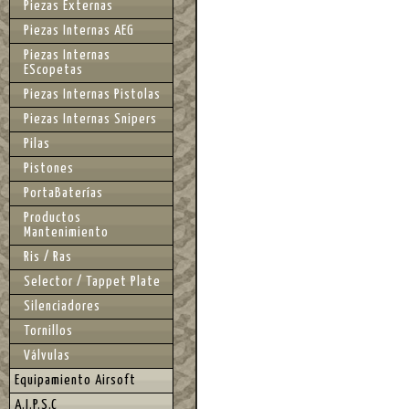
Piezas Externas
Piezas Internas AEG
Piezas Internas
EScopetas
Piezas Internas Pistolas
Piezas Internas Snipers
Pilas
Pistones
PortaBaterías
Productos
Mantenimiento
Ris / Ras
Selector / Tappet Plate
Silenciadores
Tornillos
Válvulas
Equipamiento Airsoft
A.I.P.S.C