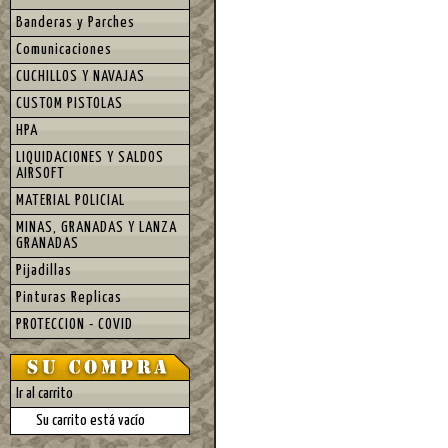
Banderas y Parches
Comunicaciones
CUCHILLOS Y NAVAJAS
CUSTOM PISTOLAS
HPA
LIQUIDACIONES Y SALDOS
AIRSOFT
MATERIAL POLICIAL
MINAS, GRANADAS Y LANZA
GRANADAS
Pijadillas
Pinturas Replicas
PROTECCION - COVID
Ir al carrito
Su carrito está vacío