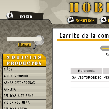
Carrito de la co
S
NIÑOS
Referencia
AIRE COMPRIMIDO
GA-VBSTSRGBD30
VI
ARMAS DETONADORAS
ARMERIA
REPLICAS ALTA GAMA
VISION NOCTURNA