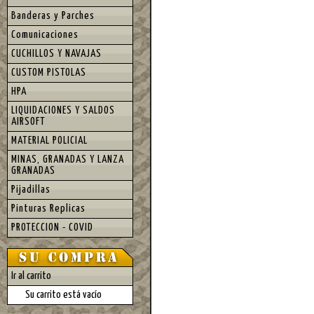
Banderas y Parches
Comunicaciones
CUCHILLOS Y NAVAJAS
CUSTOM PISTOLAS
HPA
LIQUIDACIONES Y SALDOS
AIRSOFT
MATERIAL POLICIAL
MINAS, GRANADAS Y LANZA
GRANADAS
Pijadillas
Pinturas Replicas
PROTECCION - COVID
Ir al carrito
Su carrito está vacío