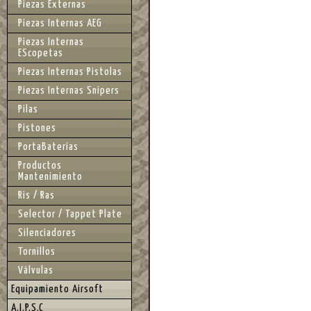
Piezas Externas
Piezas Internas AEG
Piezas Internas
EScopetas
Piezas Internas Pistolas
Piezas Internas Snipers
Pilas
Pistones
PortaBaterías
Productos
Mantenimiento
Ris / Ras
Selector / Tappet Plate
Silenciadores
Tornillos
Válvulas
Equipamiento Airsoft
A.I.P.S.C