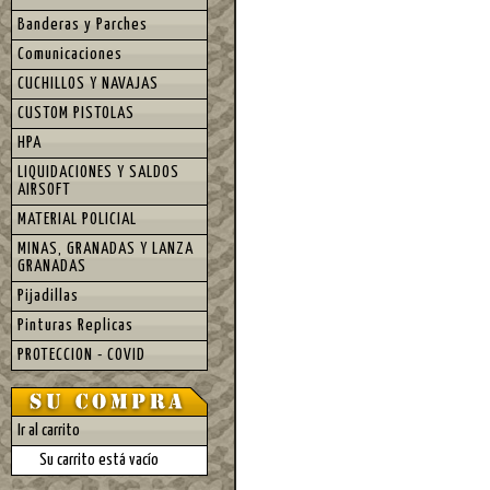
Banderas y Parches
Comunicaciones
CUCHILLOS Y NAVAJAS
CUSTOM PISTOLAS
HPA
LIQUIDACIONES Y SALDOS
AIRSOFT
MATERIAL POLICIAL
MINAS, GRANADAS Y LANZA
GRANADAS
Pijadillas
Pinturas Replicas
PROTECCION - COVID
Ir al carrito
Su carrito está vacío