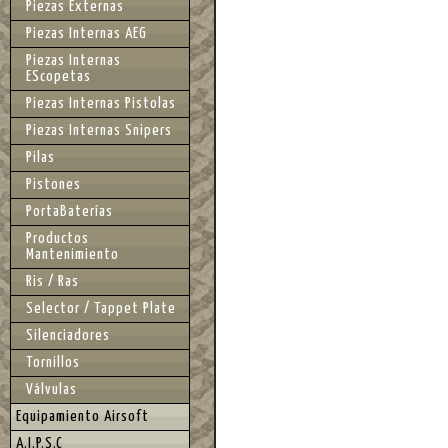
Piezas Externas
Piezas Internas AEG
Piezas Internas
EScopetas
Piezas Internas Pistolas
Piezas Internas Snipers
Pilas
Pistones
PortaBaterías
Productos
Mantenimiento
Ris / Ras
Selector / Tappet Plate
Silenciadores
Tornillos
Válvulas
Equipamiento Airsoft
A.I.P.S.C