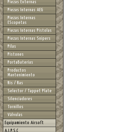
Piezas Externas
Piezas Internas AEG
Piezas Internas
EScopetas
Piezas Internas Pistolas
Piezas Internas Snipers
Pilas
Pistones
PortaBaterías
Productos
Mantenimiento
Ris / Ras
Selector / Tappet Plate
Silenciadores
Tornillos
Válvulas
Equipamiento Airsoft
A.I.P.S.C