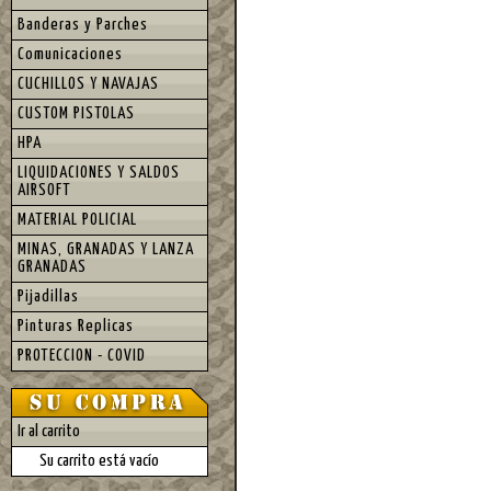
Banderas y Parches
Comunicaciones
CUCHILLOS Y NAVAJAS
CUSTOM PISTOLAS
HPA
LIQUIDACIONES Y SALDOS
AIRSOFT
MATERIAL POLICIAL
MINAS, GRANADAS Y LANZA
GRANADAS
Pijadillas
Pinturas Replicas
PROTECCION - COVID
Ir al carrito
Su carrito está vacío