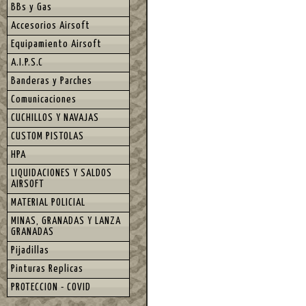
BBs y Gas
Accesorios Airsoft
Equipamiento Airsoft
A.I.P.S.C
Banderas y Parches
Comunicaciones
CUCHILLOS Y NAVAJAS
CUSTOM PISTOLAS
HPA
LIQUIDACIONES Y SALDOS
AIRSOFT
MATERIAL POLICIAL
MINAS, GRANADAS Y LANZA
GRANADAS
Pijadillas
Pinturas Replicas
PROTECCION - COVID