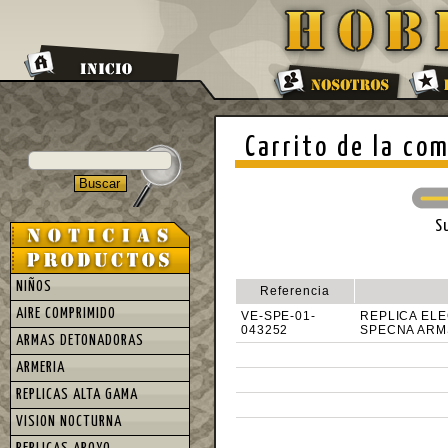
Carrito de la co
S
NIÑOS
Referencia
AIRE COMPRIMIDO
VE-SPE-01-
REPLICA ELE
043252
SPECNA ARM
ARMAS DETONADORAS
ARMERIA
REPLICAS ALTA GAMA
VISION NOCTURNA