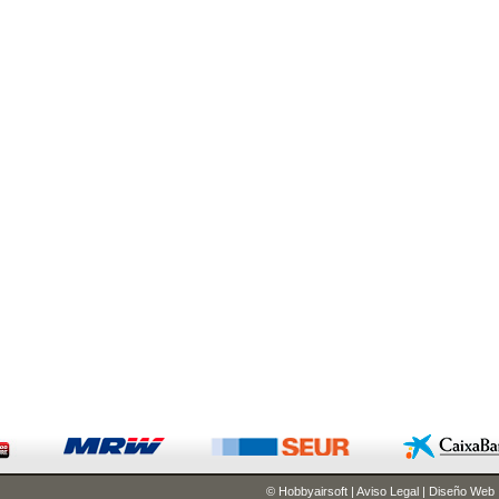
© Hobbyairsoft
|
Aviso Legal
|
Diseño Web