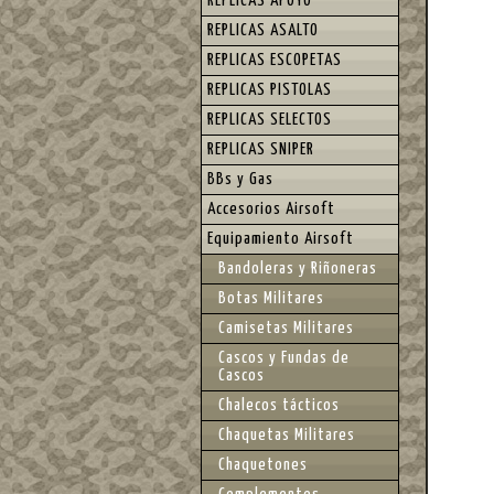
REPLICAS APOYO
REPLICAS ASALTO
REPLICAS ESCOPETAS
REPLICAS PISTOLAS
REPLICAS SELECTOS
REPLICAS SNIPER
BBs y Gas
Accesorios Airsoft
Equipamiento Airsoft
Bandoleras y Riñoneras
Botas Militares
Camisetas Militares
Cascos y Fundas de
Cascos
Chalecos tácticos
Chaquetas Militares
Chaquetones