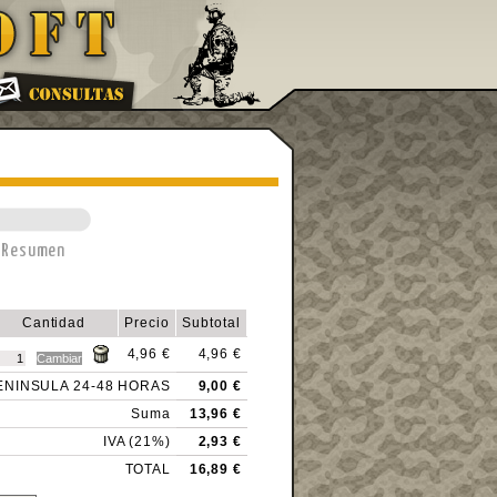
Resumen
Cantidad
Precio
Subtotal
4,96 €
4,96 €
PENINSULA 24-48 HORAS
9,00 €
Suma
13,96 €
IVA (21%)
2,93 €
TOTAL
16,89 €