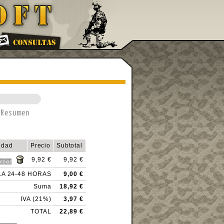
Resumen
idad
Precio
Subtotal
9,92 €
9,92 €
LA 24-48 HORAS
9,00 €
Suma
18,92 €
IVA (21%)
3,97 €
TOTAL
22,89 €