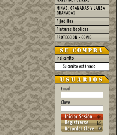
MATERIAL POLICIAL
MINAS, GRANADAS Y LANZA
GRANADAS
Pijadillas
Pinturas Replicas
PROTECCION - COVID
Ir al carrito
Su carrito está vacío
Email
Clave