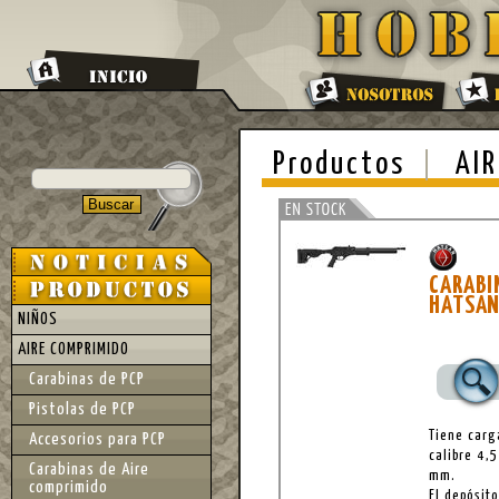
Productos
AIR
CARABI
HATSA
NIÑOS
AIRE COMPRIMIDO
Carabinas de PCP
Pistolas de PCP
Tiene carg
Accesorios para PCP
calibre 4,
Carabinas de Aire
mm.
comprimido
El depósit