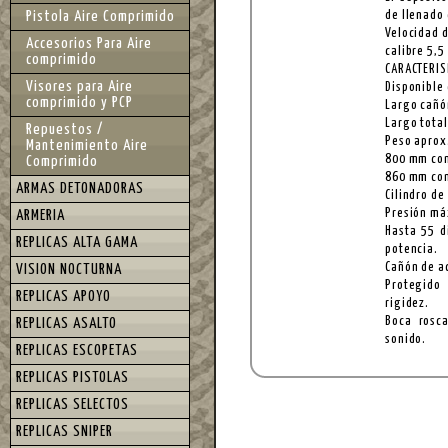
Pistola Aire Comprimido
de llenado 
Velocidad 
Accesorios Para Aire
calibre 5,
comprimido
CARACTERIS
Visores para Aire
Disponible 
comprimido y PCP
Largo cañó
Largo total
Repuestos /
Peso aprox
Mantenimiento Aire
800 mm con
Comprimido
860 mm con
ARMAS DETONADORAS
Cilindro de
Presión má
ARMERIA
Hasta 55 d
REPLICAS ALTA GAMA
potencia.
Cañón de ac
VISION NOCTURNA
Protegido
REPLICAS APOYO
rigidez.
Boca rosc
REPLICAS ASALTO
sonido.
REPLICAS ESCOPETAS
REPLICAS PISTOLAS
REPLICAS SELECTOS
REPLICAS SNIPER