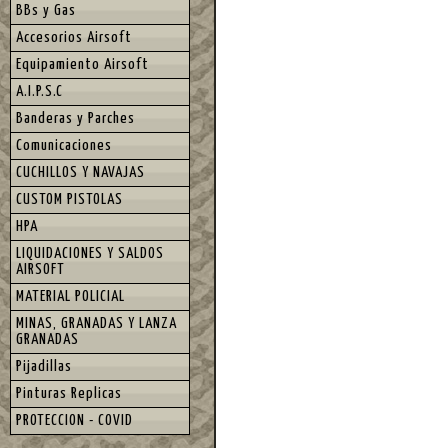
BBs y Gas
Accesorios Airsoft
Equipamiento Airsoft
A.I.P.S.C
Banderas y Parches
Comunicaciones
CUCHILLOS Y NAVAJAS
CUSTOM PISTOLAS
HPA
LIQUIDACIONES Y SALDOS
AIRSOFT
MATERIAL POLICIAL
MINAS, GRANADAS Y LANZA
GRANADAS
Pijadillas
Pinturas Replicas
PROTECCION - COVID