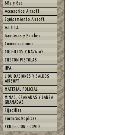
BBs y Gas
Accesorios Airsoft
Equipamiento Airsoft
A.I.P.S.C
Banderas y Parches
Comunicaciones
CUCHILLOS Y NAVAJAS
CUSTOM PISTOLAS
HPA
LIQUIDACIONES Y SALDOS
AIRSOFT
MATERIAL POLICIAL
MINAS, GRANADAS Y LANZA
GRANADAS
Pijadillas
Pinturas Replicas
PROTECCION - COVID