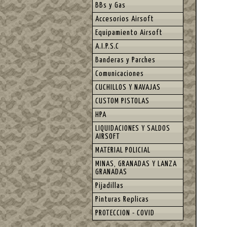
BBs y Gas
Accesorios Airsoft
Equipamiento Airsoft
A.I.P.S.C
Banderas y Parches
Comunicaciones
CUCHILLOS Y NAVAJAS
CUSTOM PISTOLAS
HPA
LIQUIDACIONES Y SALDOS
AIRSOFT
MATERIAL POLICIAL
MINAS, GRANADAS Y LANZA
GRANADAS
Pijadillas
Pinturas Replicas
PROTECCION - COVID