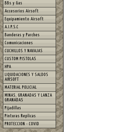
BBs y Gas
Accesorios Airsoft
Equipamiento Airsoft
A.I.P.S.C
Banderas y Parches
Comunicaciones
CUCHILLOS Y NAVAJAS
CUSTOM PISTOLAS
HPA
LIQUIDACIONES Y SALDOS
AIRSOFT
MATERIAL POLICIAL
MINAS, GRANADAS Y LANZA
GRANADAS
Pijadillas
Pinturas Replicas
PROTECCION - COVID