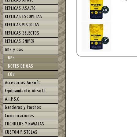
REPLICAS APOYO
REPLICAS ASALTO
REPLICAS ESCOPETAS
REPLICAS PISTOLAS
REPLICAS SELECTOS
REPLICAS SNIPER
BBs y Gas
BBs
BOTES DE GAS
CO2
Accesorios Airsoft
Equipamiento Airsoft
A.I.P.S.C
Banderas y Parches
Comunicaciones
CUCHILLOS Y NAVAJAS
CUSTOM PISTOLAS