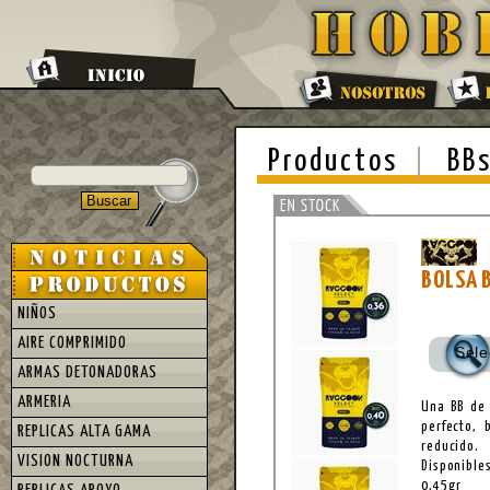
Productos
BBs
BOLSA 
NIÑOS
AIRE COMPRIMIDO
Sele
ARMAS DETONADORAS
ARMERIA
Una BB de 
perfecto,
REPLICAS ALTA GAMA
reducido.
VISION NOCTURNA
Disponibles
0,45gr